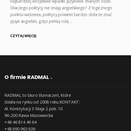
najbardziej wstydliwe wpadki językowe znanych osób.
Dlaczego politycy nie znają angielskiego? Z logicznego
punktu widzenia, politycy powinni bardzo dobrze znać
język angielski, gdyż pełnią rolę ...
CZYTAJ WIĘCEJ
O firmie RADMAL
RADMAL to biuro tłumaczeń, które
działa na rynku od 2008 roku.KONTAKT:
Al. Konstytucji 3 Maja 2 pok. 10
96-200 Rawa Mazowiecka
+48 46 814 49 64
+48 690 963 636