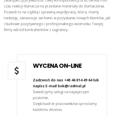
zabezpieczy prywatność całej korespondencji oraz określi m.in.
czas reakcji tłumacza na przesłane materiały do tłumaczenia.
Pozwoli to na szybką i sprawną współpracę, która, mamy
nadzieję, zaowocuje zarówno w pozyskaniu nowych klientów, jak
i budowie pozytywnego i profesjonalnego wizerunku Twojej
firmy wśród kontrahentów z zagranicy.
WYCENA ON-LINE
Zadzwoń do nas +48 46 814 49 64 lub
napisz E-mail bok@radmal.pl
Świadczymy usługi na najwyższym
poziomie.
Dzięki kadrze pracowników sprostamy
każdemu zleceniu.